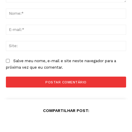
Comentário:
No
E-
mai
Sit
Salve meu nome, e-mail e site neste navegador para a
próxima vez que eu comentar.
COMPARTILHAR POST: