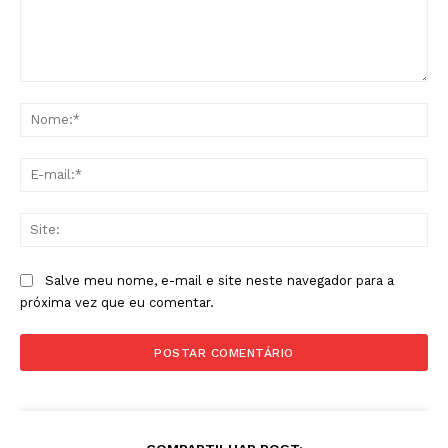
Comentário:
No
E-
mai
Sit
Salve meu nome, e-mail e site neste navegador para a
próxima vez que eu comentar.