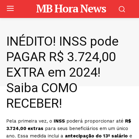
MB Hora News
INÉDITO! INSS pode
PAGAR R$ 3.724,00
EXTRA em 2024!
Saiba COMO
RECEBER!
Pela primeira vez, o
INSS
poderá proporcionar até
R$
3.724,00 extras
para seus beneficiários em um único
ano. Essa medida inclui a
antecipação do 13º salário
e