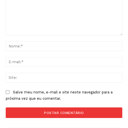
Comentário:
No
E-
mai
Sit
Salve meu nome, e-mail e site neste navegador para a
próxima vez que eu comentar.