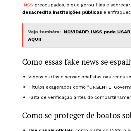
INSS
preocupados, o que gerou filas e sobreca
desacredita instituições públicas
e enfraquec
Veja também:
NOVIDADE: INSS pode USAR 
AQUI!
Como essas fake news se espa
Vídeos curtos e sensacionalistas nas redes so
Títulos exagerados como “URGENTE! Governo v
Falta de verificação antes do compartilhamen
Como se proteger de boatos so
Use canais oficiais
, como o site do INSS, o 