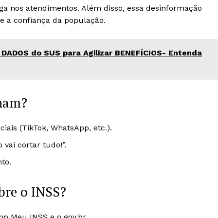
rga nos atendimentos. Além disso, essa desinformação
e a confiança da população.
DADOS do SUS para Agilizar BENEFÍCIOS- Entenda
lham?
ciais (TikTok, WhatsApp, etc.).
ai cortar tudo!”.
to.
bre o INSS?
app Meu INSS e o gov.br.