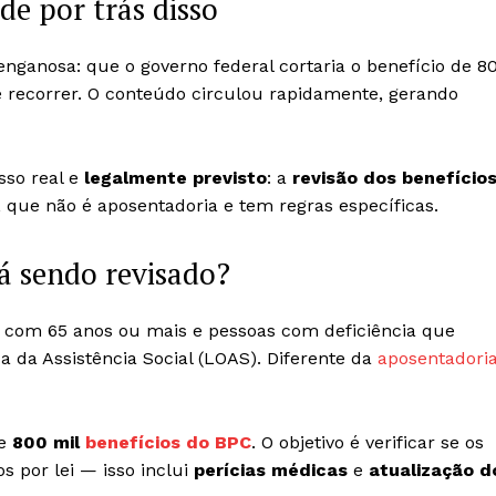
de por trás disso
ganosa: que o governo federal cortaria o benefício de 8
 recorrer. O conteúdo circulou rapidamente, gerando
sso real e
legalmente previsto
: a
revisão dos benefício
, que não é aposentadoria e tem regras específicas.
tá sendo revisado?
s com 65 anos ou mais e pessoas com deficiência que
ca da Assistência Social (LOAS). Diferente da
aposentadori
de
800 mil
benefícios do BPC
. O objetivo é verificar se os
s por lei — isso inclui
perícias médicas
e
atualização d