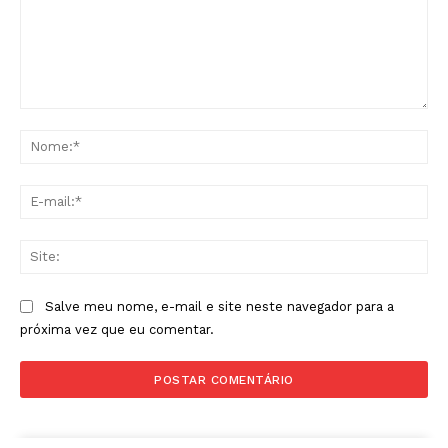
Comentário:
No
E-
mai
Sit
Salve meu nome, e-mail e site neste navegador para a
próxima vez que eu comentar.