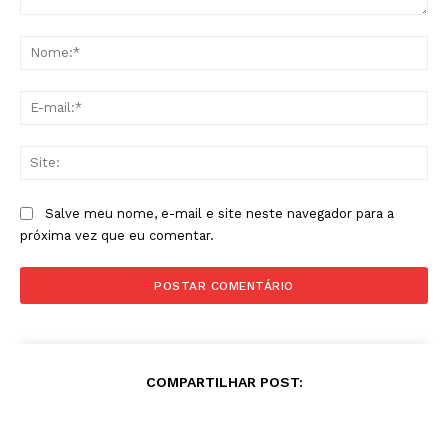
Comentário:
No
E-
mai
Sit
Salve meu nome, e-mail e site neste navegador para a
próxima vez que eu comentar.
COMPARTILHAR POST: