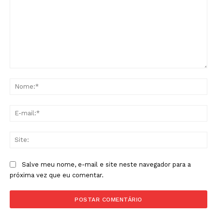
Comentário:
No
E-
mai
Sit
Salve meu nome, e-mail e site neste navegador para a
próxima vez que eu comentar.