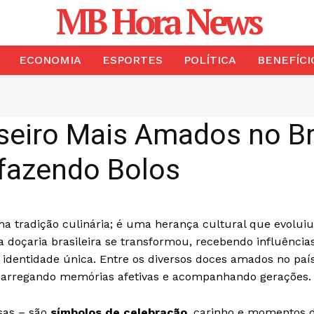
MB Hora News
ECONOMIA
ESPORTES
POLÍTICA
BENEFÍCI
seiro Mais Amados no Br
 fazendo Bolos
 tradição culinária; é uma herança cultural que evoluiu
 a doçaria brasileira se transformou, recebendo influência
 identidade única. Entre os diversos doces amados no país
arregando memórias afetivas e acompanhando gerações.
sas – são
símbolos de celebração
, carinho e momentos 