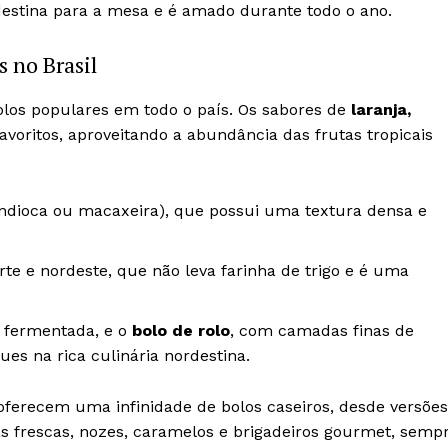
rdestina para a mesa e é amado durante todo o ano.
 no Brasil
olos populares em todo o país. Os sabores de
laranja,
oritos, aproveitando a abundância das frutas tropicais
ioca ou macaxeira), que possui uma textura densa e
rte e nordeste, que não leva farinha de trigo e é uma
 fermentada, e o
bolo de rolo
, com camadas finas de
es na rica culinária nordestina.
l oferecem uma infinidade de bolos caseiros, desde versões
s frescas, nozes, caramelos e brigadeiros gourmet, semp