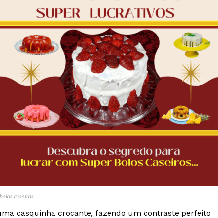
bolos caseiros
uma casquinha crocante, fazendo um contraste perfeito