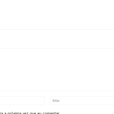
E-
mail:*
ra a próxima vez que eu comentar.