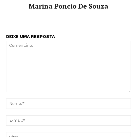
Marina Poncio De Souza
DEIXE UMA RESPOSTA
Comentário:
No
E-
mai
Sit